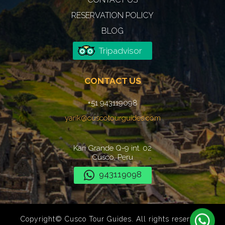
RESERVATION POLICY
BLOG
Tripadvisor
CONTACT US
+51 943119098
yarik@cuscotourguides.com
Kari Grande Q-9 int. 02
Cusco, Peru
943119098
Copyright© Cusco Tour Guides. All rights reserved.